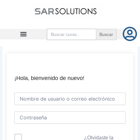
Ir
al
contenido
Buscar:
¡Hola, bienvenido de nuevo!
¿Olvidaste la