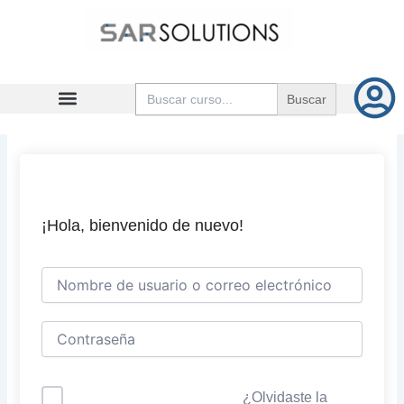
Ir
al
contenido
Buscar:
¡Hola, bienvenido de nuevo!
¿Olvidaste la