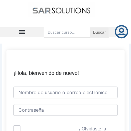
Ir
al
contenido
Buscar:
¡Hola, bienvenido de nuevo!
¿Olvidaste la