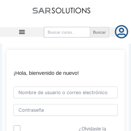
Ir
al
contenido
Buscar:
¡Hola, bienvenido de nuevo!
¿Olvidaste la