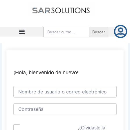
Ir
al
contenido
Buscar:
¡Hola, bienvenido de nuevo!
¿Olvidaste la