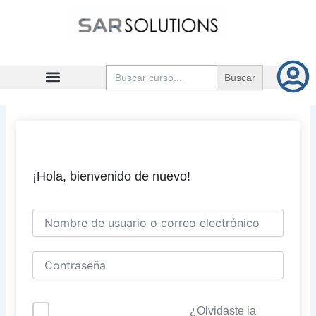
Ir
al
contenido
Buscar:
¡Hola, bienvenido de nuevo!
¿Olvidaste la