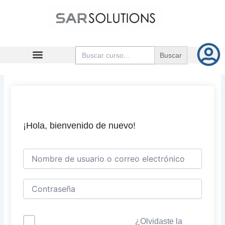
Ir
al
contenido
Buscar:
¡Hola, bienvenido de nuevo!
¿Olvidaste la