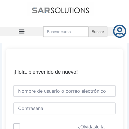
Ir
al
contenido
Buscar:
¡Hola, bienvenido de nuevo!
¿Olvidaste la