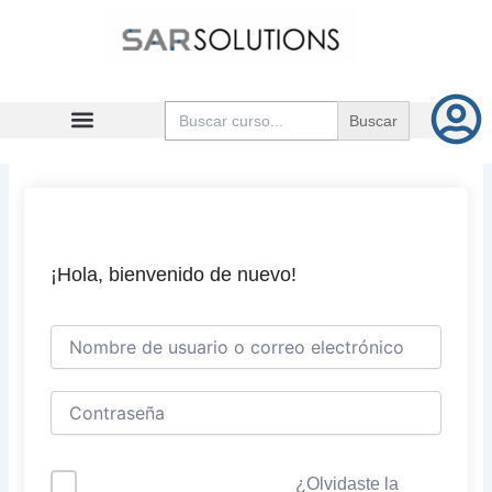
Ir
al
contenido
Buscar:
¡Hola, bienvenido de nuevo!
¿Olvidaste la