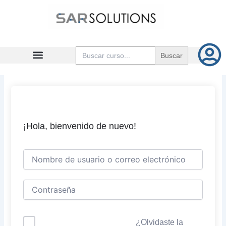
Ir
al
contenido
Buscar:
¡Hola, bienvenido de nuevo!
¿Olvidaste la