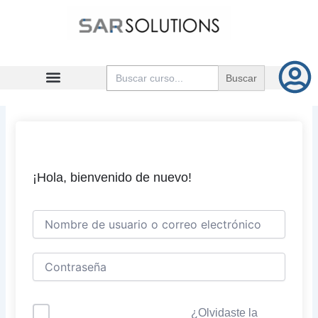
Ir
al
contenido
Buscar:
¡Hola, bienvenido de nuevo!
¿Olvidaste la