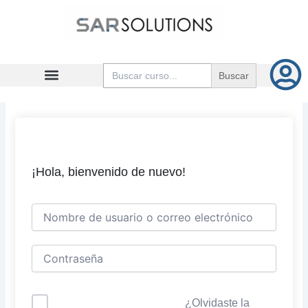
Ir
al
contenido
Buscar:
¡Hola, bienvenido de nuevo!
¿Olvidaste la