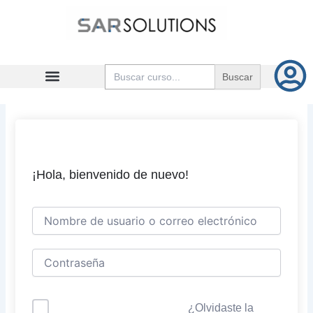
Ir
al
contenido
Buscar:
¡Hola, bienvenido de nuevo!
¿Olvidaste la