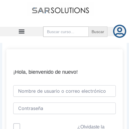
Ir
al
contenido
Buscar:
¡Hola, bienvenido de nuevo!
¿Olvidaste la