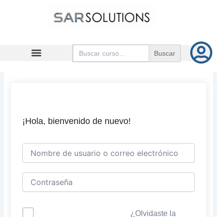
Ir
al
contenido
Buscar:
¡Hola, bienvenido de nuevo!
¿Olvidaste la