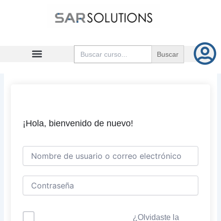
Ir
al
contenido
Buscar:
¡Hola, bienvenido de nuevo!
¿Olvidaste la