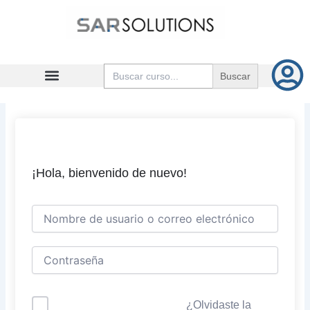
Ir
al
contenido
Buscar:
¡Hola, bienvenido de nuevo!
¿Olvidaste la