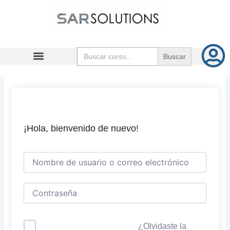
Ir
al
contenido
Buscar:
¡Hola, bienvenido de nuevo!
¿Olvidaste la