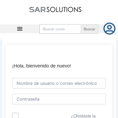
Ir
al
contenido
Buscar:
¡Hola, bienvenido de nuevo!
¿Olvidaste la