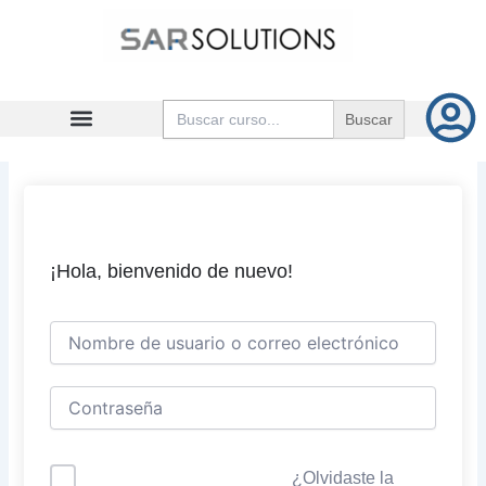
Ir
al
contenido
Buscar:
¡Hola, bienvenido de nuevo!
¿Olvidaste la