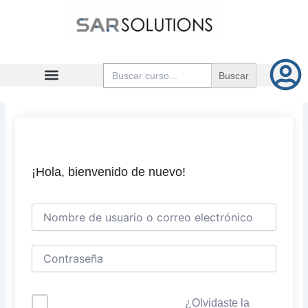
Ir
al
contenido
Buscar:
¡Hola, bienvenido de nuevo!
¿Olvidaste la