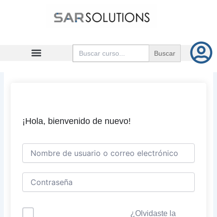
Ir
al
contenido
Buscar:
¡Hola, bienvenido de nuevo!
¿Olvidaste la