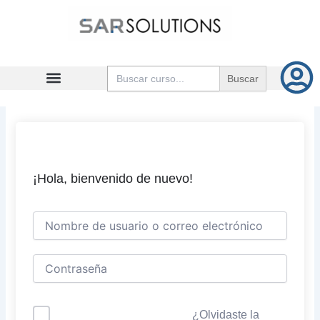
Ir
al
contenido
Buscar:
¡Hola, bienvenido de nuevo!
¿Olvidaste la