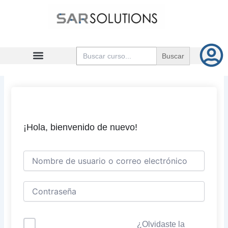
Ir
al
contenido
Buscar:
¡Hola, bienvenido de nuevo!
¿Olvidaste la