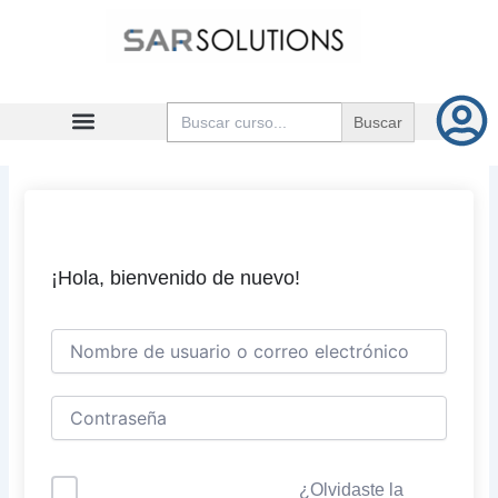
Ir
al
contenido
Buscar:
¡Hola, bienvenido de nuevo!
¿Olvidaste la