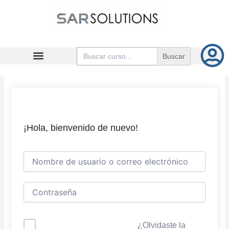
Ir
al
contenido
Buscar:
¡Hola, bienvenido de nuevo!
¿Olvidaste la