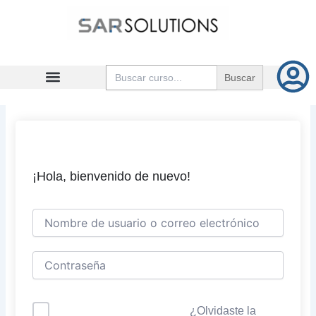
Ir
al
contenido
Buscar:
¡Hola, bienvenido de nuevo!
¿Olvidaste la