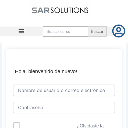
Ir
al
contenido
Buscar:
¡Hola, bienvenido de nuevo!
¿Olvidaste la