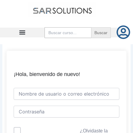
Ir
al
contenido
Buscar:
¡Hola, bienvenido de nuevo!
¿Olvidaste la