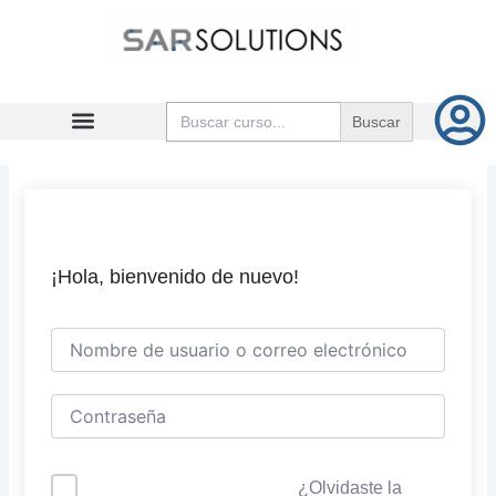
Ir
al
contenido
Buscar:
¡Hola, bienvenido de nuevo!
¿Olvidaste la