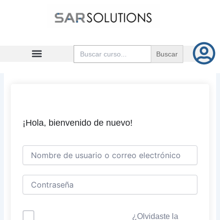
Ir
al
contenido
Buscar:
¡Hola, bienvenido de nuevo!
¿Olvidaste la