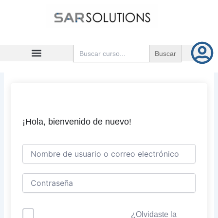
Ir
al
contenido
Buscar:
¡Hola, bienvenido de nuevo!
¿Olvidaste la