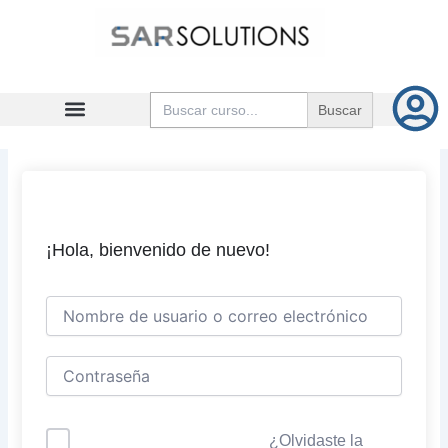
Ir
al
contenido
Buscar:
¡Hola, bienvenido de nuevo!
¿Olvidaste la