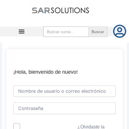
Ir
al
contenido
Buscar:
¡Hola, bienvenido de nuevo!
¿Olvidaste la