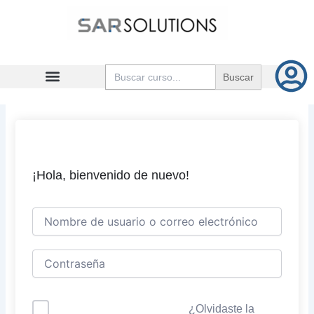
Ir
al
contenido
Buscar:
¡Hola, bienvenido de nuevo!
¿Olvidaste la