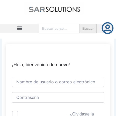
Ir
al
contenido
Buscar:
¡Hola, bienvenido de nuevo!
¿Olvidaste la