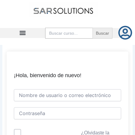
Ir
al
contenido
Buscar:
¡Hola, bienvenido de nuevo!
¿Olvidaste la