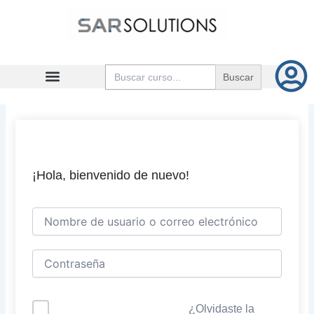
Ir
al
contenido
Buscar:
¡Hola, bienvenido de nuevo!
¿Olvidaste la