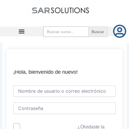
Ir
al
contenido
Buscar:
¡Hola, bienvenido de nuevo!
¿Olvidaste la