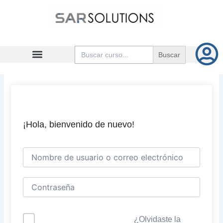
Ir
al
contenido
Buscar:
¡Hola, bienvenido de nuevo!
¿Olvidaste la