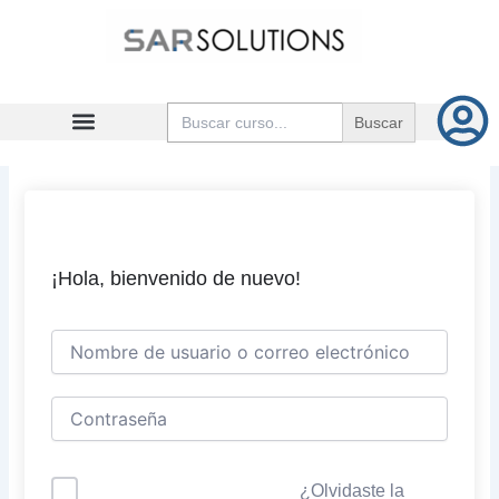
Ir
al
contenido
Buscar:
¡Hola, bienvenido de nuevo!
¿Olvidaste la