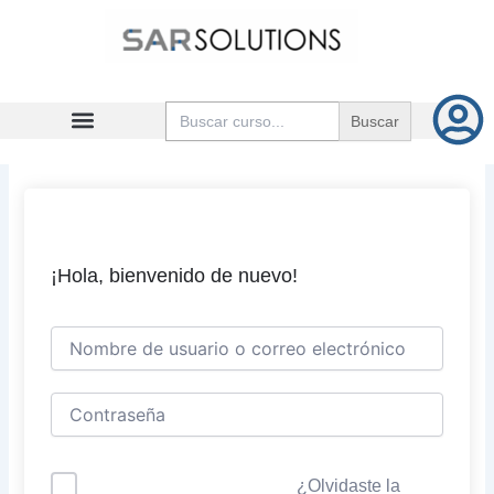
Ir
al
contenido
Buscar:
¡Hola, bienvenido de nuevo!
¿Olvidaste la