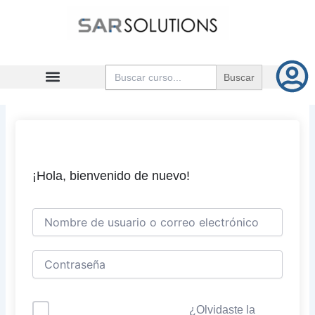
Ir
al
contenido
Buscar:
¡Hola, bienvenido de nuevo!
¿Olvidaste la