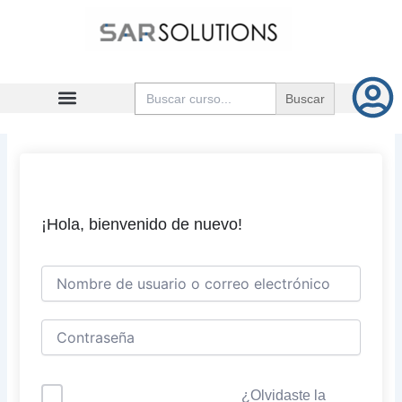
Ir
al
contenido
Buscar:
¡Hola, bienvenido de nuevo!
¿Olvidaste la