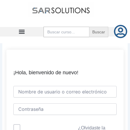
Ir
al
contenido
Buscar:
¡Hola, bienvenido de nuevo!
¿Olvidaste la