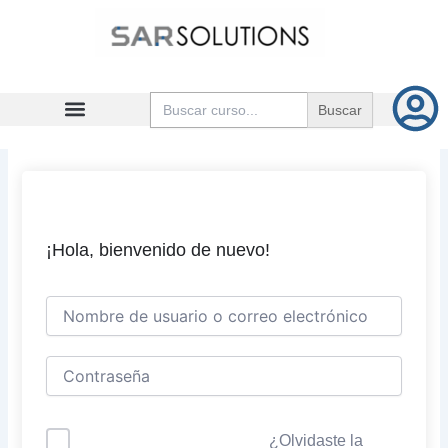
Ir
al
contenido
Buscar:
¡Hola, bienvenido de nuevo!
¿Olvidaste la