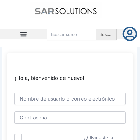
Ir
al
contenido
Buscar:
¡Hola, bienvenido de nuevo!
¿Olvidaste la