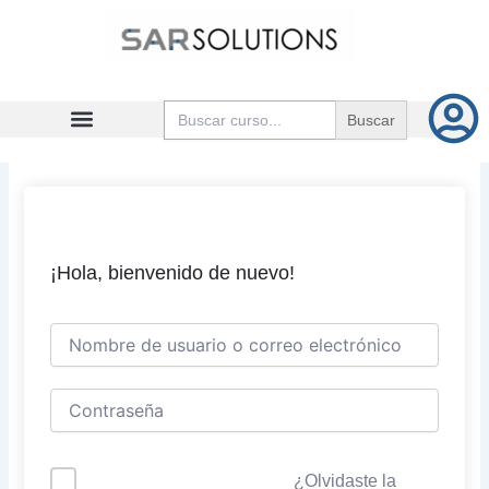
Ir
al
contenido
Buscar:
¡Hola, bienvenido de nuevo!
¿Olvidaste la