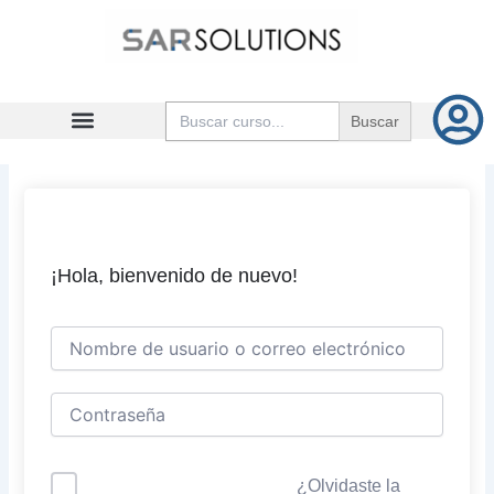
Ir
al
contenido
Buscar:
¡Hola, bienvenido de nuevo!
¿Olvidaste la