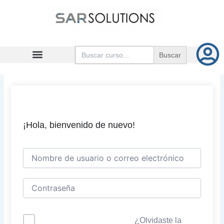
Ir
al
contenido
Buscar:
¡Hola, bienvenido de nuevo!
¿Olvidaste la